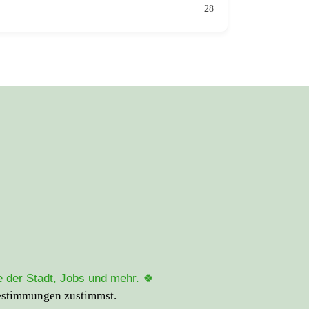
28
 der Stadt, Jobs und mehr. 🍀
estimmungen
zustimmst.