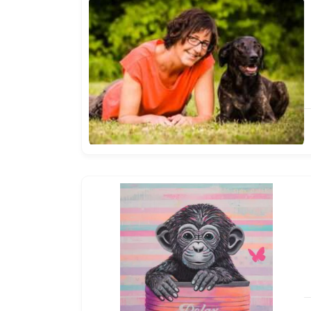
Handwerk & Dienstleistungen
Haustiere & Tiere
Industrie & Produktion
Kunst & Unterhaltung
Landwirtschaft & Natur
Reisen & Tourismus
Technik & IT
Vereine & Gemeinschaft