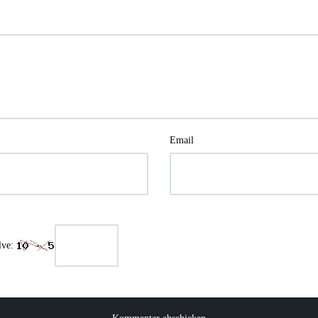
Email
lve: