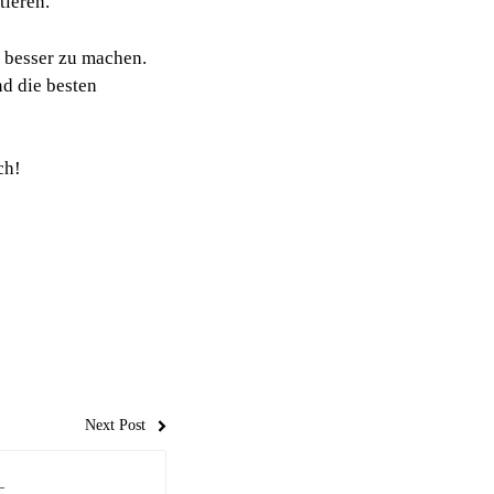
tieren.
 besser zu machen.
d die besten
ch!
Next Post
–