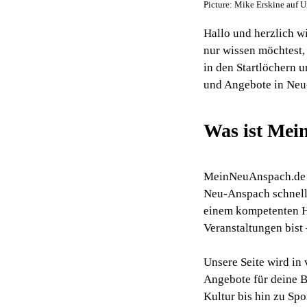
Handwerk & Dienstleistungen
Picture: Mike Erskine auf 
Haustiere & Tiere
Hallo und herzlich w
nur wissen möchtest, 
Industrie & Produktion
in den Startlöchern u
und Angebote in Neu
Kunst & Unterhaltung
Landwirtschaft & Natur
Was ist Me
Reisen & Tourismus
Technik & IT
MeinNeuAnspach.de wir
Neu-Anspach schnell 
Vereine & Gemeinschaft
einem kompetenten H
Veranstaltungen bist 
Unsere Seite wird in 
Angebote für deine B
Kultur bis hin zu Spo