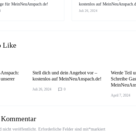
äge für MeinNeuAnspach.de!
kostenlos auf MeinNeuAnspach.d
4
Juli 26, 2024
o Like
u-Anspach:
Stell dich und dein Angebot vor –
Werde Teil 
 unserer
kostenlos auf MeinNeuAnspach.de!
Schreibe Gas
MeinNeuAns
Juli 26, 2024
0
April 7, 2024
n Kommentar
 nicht veröffentlicht.
Erforderliche Felder sind mit
*
markiert