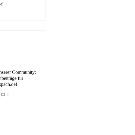
e!
unserer Community:
tbeiträge für
pach.de!
0